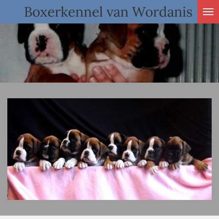
Boxerkennel van Wordanis
Ga
direct
naar
de
hoofdinhoud